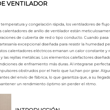
DE VENTILADOR
emperatura y congelación rápida, los ventiladores de flujo 
calentadores de anillo de ventilador están meticulosamen
guraciones de cubierta de red o tipo conducto. Cuando pasa l
a artesanía excepcional diseñada para resistir la humedad 
s calentadores eléctricos emanan un calor constante y rad
y las rejillas metálicas. Los elementos calefactores diseñad
ndiciones de enfriamiento más duras. Al integrarse perfect
mpulsores obstruidos por el hielo que luchan por girar. Alg
 antes del envío de fábrica, lo que garantiza que, a su lle
mantener un rendimiento óptimo sin perder el ritmo.