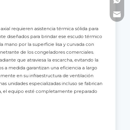
WhatsAp
Correo 
axial requieren asistencia térmica sólida para
te diseñados para brindar ese escudo térmico
a mano por la superficie lisa y curvada con
penetrante de los congeladores comerciales.
iante que atraviesa la escarcha, evitando la
os a medida garantizan una eficiencia a largo
amente en su infraestructura de ventilación
unas unidades especializadas incluso se fabrican
gada, el equipo esté completamente preparado