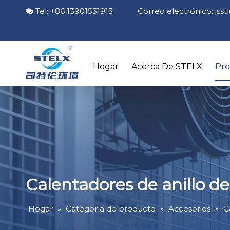
Tel: +86 13901531913 Correo electrónico:
jss

Hogar
Acerca De STELX
Pr
Calentadores de anillo de
Hogar
»
Categoría de producto
»
Accesorios
»
C