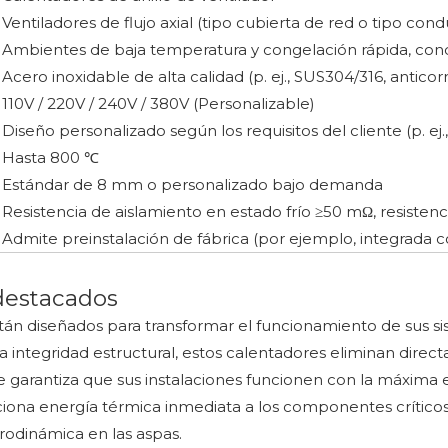
Ventiladores de flujo axial (tipo cubierta de red o tipo con
Ambientes de baja temperatura y congelación rápida, cond
Acero inoxidable de alta calidad (p. ej., SUS304/316, anticor
110V / 220V / 240V / 380V (Personalizable)
Diseño personalizado según los requisitos del cliente (p. ej
Hasta 800 ℃
Estándar de 8 mm o personalizado bajo demanda
Resistencia de aislamiento en estado frío ≥50 mΩ, resistencia
Admite preinstalación de fábrica (por ejemplo, integrada c
 destacados
tán diseñados para transformar el funcionamiento de sus sis
 la integridad estructural, estos calentadores eliminan direc
e garantiza que sus instalaciones funcionen con la máxima e
ona energía térmica inmediata a los componentes críticos d
rodinámica en las aspas.