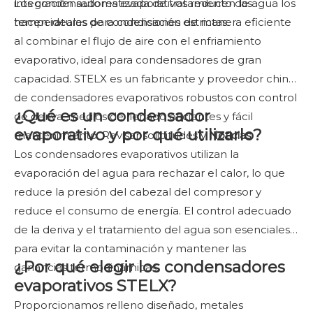
integración automatizada de tratamiento de agua los
Los condensadores evaporativos reducen las
hacen ideales para condiciones estrictas.
temperaturas de condensación de manera eficiente
al combinar el flujo de aire con el enfriamiento
evaporativo, ideal para condensadores de gran
capacidad. STELX es un fabricante y proveedor chino
de condensadores evaporativos robustos con control
¿Qué es un condensador
de deriva, medios de llenado eficientes y fácil
evaporativo y por qué utilizarlo?
mantenimiento. Revisar solicitudes y
Noticias
.
Los condensadores evaporativos utilizan la
evaporación del agua para rechazar el calor, lo que
reduce la presión del cabezal del compresor y
reduce el consumo de energía. El control adecuado
de la deriva y el tratamiento del agua son esenciales
para evitar la contaminación y mantener las
¿Por qué elegir los condensadores
ganancias termodinámicas.
evaporativos STELX?
Proporcionamos relleno diseñado, metales