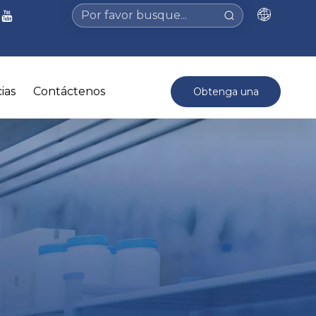
ias
Contáctenos
Obtenga una
cotización >