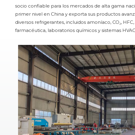
socio confiable para los mercados de alta gama na
primer nivel en China y exporta sus productos avanza
diversos refrigerantes, incluidos amoníaco, CO₂, HFC,
farmacéutica, laboratorios químicos y sistemas HVAC 