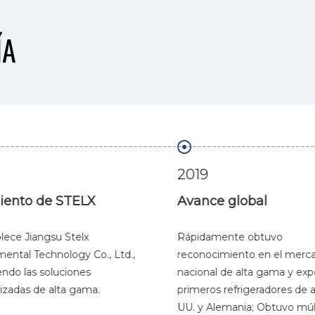
ÍA
2019
ento de STELX
Avance global
lece Jiangsu Stelx
Rápidamente obtuvo
ental Technology Co., Ltd.,
reconocimiento en el merc
endo las soluciones
nacional de alta gama y expo
izadas de alta gama.
primeros refrigeradores de ai
UU. y Alemania; Obtuvo múlt