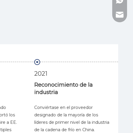
WhatsAp
Correo 
2021
20
Reconocimiento de la
Av
industria
El 
ado
Conviértase en el proveedor
air
rtó los
designado de la mayoría de los
con
re a EE.
líderes de primer nivel de la industria
tit
iples
de la cadena de frío en China.
de 