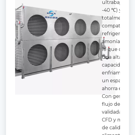
ultrabaja (has
-40 ℃) y es
totalmente
compatible c
refrigerantes
amoníaco (NH
lo que ofrece
una alta
capacidad de
enfriamiento
un espacio q
ahorra espaci
Con gestión d
flujo de aire
validada por
CFD y materia
de calidad