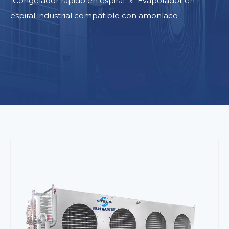
Congelador rápido en espiral
»
Evaporador en
espiral industrial compatible con amoníaco