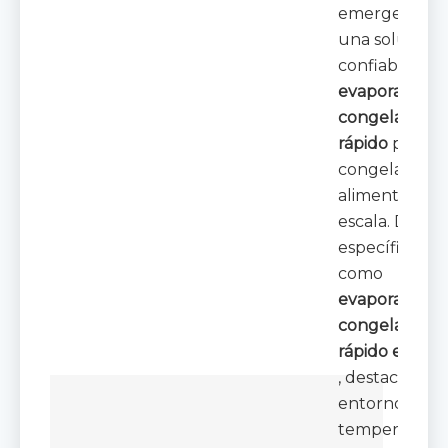
emerge com
una solución
confiable
de
evaporadores
congelador
rápido
para la
congelación 
alimentos a g
escala. Diseñ
específicame
como
evaporador p
congelador
rápido en espi
, destaca en
entornos de
temperatura