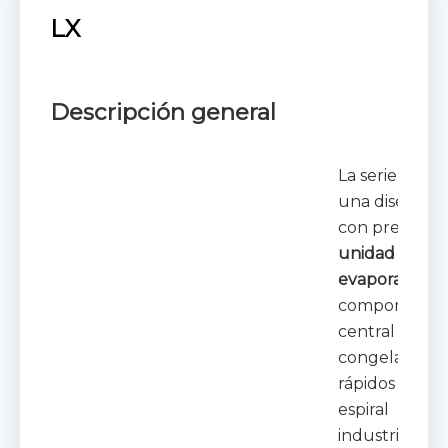
LX
Descripción general
La serie LX es
una diseñada
con precisión
unidad de
evaporador
y
componente
central de los
congeladore
rápidos en
espiral
industriales, 