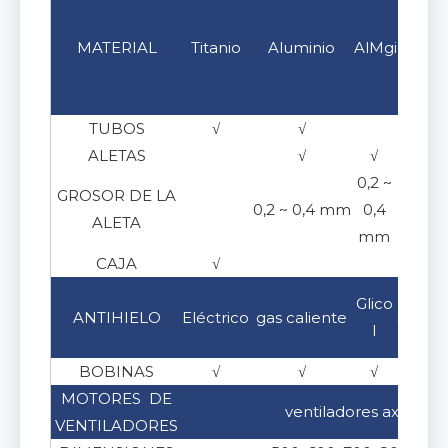
Acer
MATERIAL
Titanio
Aluminio
AlMg
inoxid
304
TUBOS
√
√
√
ALETAS
√
√
0,2 ~
GROSOR DE LA
0,2 ~ 0,4 mm
0,4
ALETA
mm
CAJA
√
√
Glico
ANTIHIELO
Eléctrico
gas caliente
Salmu
l
BOBINAS
√
√
√
√
MOTORES DE
ventiladores axiales
VENTILADORES