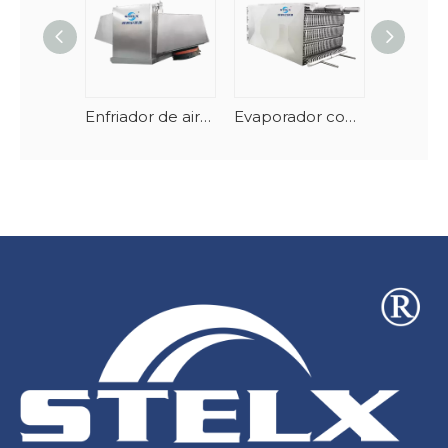
Enfriador de aire cúbico Highstore multifunción de flujo de aire vertical de carcasa 304 de alta calidad
Evaporador congelador en espiral apilable de acero inoxidable y AlMg