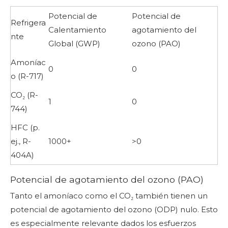
Potencial de
Potencial de
Refrigera
Calentamiento
agotamiento del
nte
Global (GWP)
ozono (PAO)
Amoníac
0
0
o (R-717)
CO₂ (R-
1
0
744)
HFC (p.
ej., R-
1000+
>0
404A)
Potencial de agotamiento del ozono (PAO)
Tanto el amoníaco como el CO₂ también tienen un
potencial de agotamiento del ozono (ODP) nulo. Esto
es especialmente relevante dados los esfuerzos