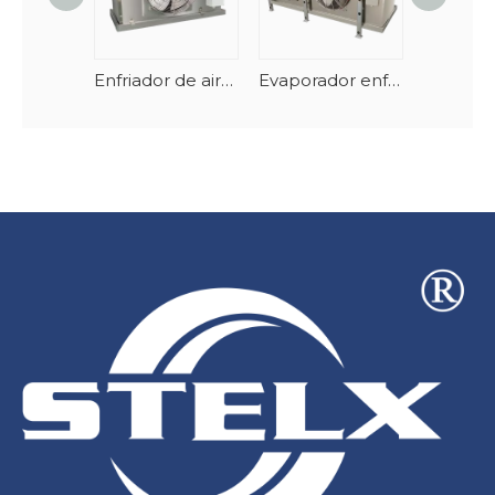
Enfriador de aire compacto comercial de acero inoxidable, de poco ruido, tipo techo
Evaporador enfriador de aire cúbico con intercambiador de calor eficiente para almacenamiento en cámara frigorífica