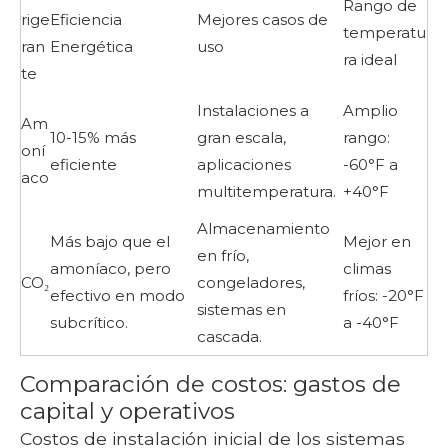
Rango de
rige
Eficiencia
Mejores casos de
temperatu
ran
Energética
uso
ra ideal
te
Instalaciones a
Amplio
Am
10-15% más
gran escala,
rango:
oní
eficiente
aplicaciones
-60°F a
aco
multitemperatura.
+40°F
Almacenamiento
Más bajo que el
Mejor en
en frío,
amoníaco, pero
climas
CO₂
congeladores,
efectivo en modo
fríos: -20°F
sistemas en
subcrítico.
a -40°F
cascada.
Comparación de costos: gastos de
capital y operativos
Costos de instalación inicial de los sistemas