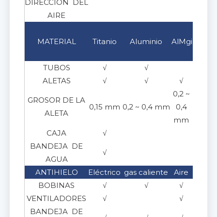
DIRECCIÓN DEL
Horiz
AIRE
Acer
MATERIAL
Titanio
Aluminio
AlMg
inoxid
304/3
TUBOS
√
√
√
ALETAS
√
√
√
√
0,2 ~
GROSOR DE LA
0,15~0
0,15 mm
0,2 ~ 0,4 mm
0,4
ALETA
m
mm
CAJA
√
√
BANDEJA DE
√
√
AGUA
ANTIHIELO
Eléctrico
gas caliente
Aire
Glico
BOBINAS
√
√
√
√
VENTILADORES
√
√
BANDEJA DE