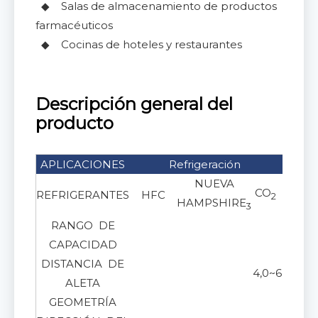
◆ Salas de almacenamiento de productos
farmacéuticos
◆ Cocinas de hoteles y restaurantes
Descripción general del
producto
APLICACIONES
Refrigeración
A
NUEVA
CO
REFRIGERANTES
HFC
Glico
2
HAMPSHIRE
3
RANGO DE
2 ~
CAPACIDAD
DISTANCIA DE
4,0~6,0 mm, 
ALETA
GEOMETRÍA