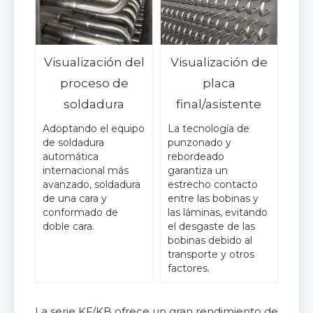
Visualización del
Visualización de
proceso de
placa
soldadura
final/asistente
Adoptando el equipo
La tecnología de
de soldadura
punzonado y
automática
rebordeado
internacional más
garantiza un
avanzado, soldadura
estrecho contacto
de una cara y
entre las bobinas y
conformado de
las láminas, evitando
doble cara.
el desgaste de las
bobinas debido al
transporte y otros
factores.
La serie KF/KB ofrece un gran rendimiento de