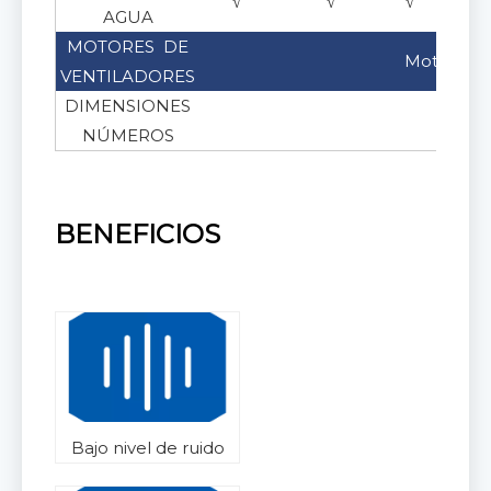
√
√
√
√
AGUA
MOTORES DE
Motores d
VENTILADORES
DIMENSIONES
300, 3
NÚMEROS
BENEFICIOS
Bajo nivel de ruido