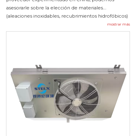
asesorarle sobre la elección de materiales
(aleaciones inoxidables, recubrimientos hidrofóbicos)
o adaptar el tamaño del serpentín a su carga de
mostrar más
refrigeración. Para obtener ayuda con el diseño y
referencias del proyecto, visite
Aplicaciones
y
Contáctenos
Si tiene alguna pregunta, adaptaremos
soluciones compactas a su sitio.