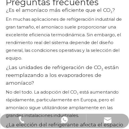
Preguntas frecuentes
¿Es el amoníaco más eficiente que el CO₂?
En muchas aplicaciones de refrigeración industrial de
gran tamaño, el amoníaco suele proporcionar una
excelente eficiencia termodinámica. Sin embargo, el
rendimiento real del sistema depende del diseño
general, las condiciones operativas y la selección del
equipo.
¿Las unidades de refrigeración de CO₂ están
reemplazando a los evaporadores de
amoníaco?
No del todo. La adopción del CO₂ está aumentando
rápidamente, particularmente en Europa, pero el
amoníaco sigue utilizándose ampliamente en las
grandes instalaciones industriales.
Correo electrónico: lucas.xu@stelxtech.com
WhatsApp: +86-13901531913
Teléfono: +86-13901531913
¿La elección del refrigerante afecta el espacio