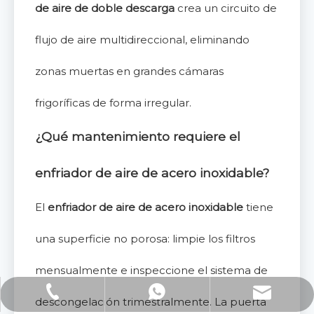
de aire de doble descarga
crea un circuito de
flujo de aire multidireccional, eliminando
zonas muertas en grandes cámaras
frigoríficas de forma irregular.
¿Qué mantenimiento requiere el
enfriador de aire de acero inoxidable?
El
enfriador de aire de acero inoxidable
tiene
una superficie no porosa: limpie los filtros
mensualmente e inspeccione el sistema de
Correo electrónico: lucas.xu@stelxtech.com
WhatsApp: +86-13901531913
Teléfono: +86-13901531913
descongelación trimestralmente. La puerta