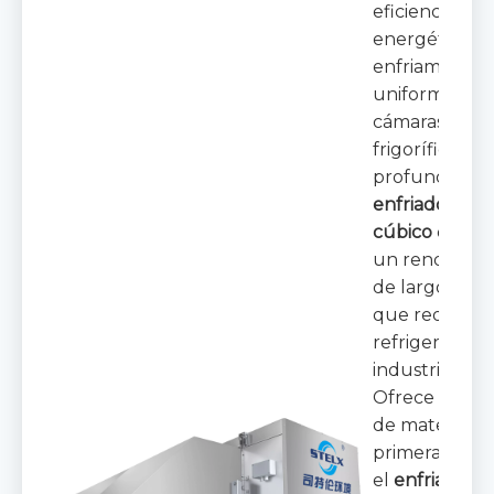
eficiencia
energética y 
enfriamiento
uniforme en
cámaras
frigoríficas
profundas, es
enfriador de a
cúbico
ofrec
un rendimien
de largo alca
que redefine 
refrigeración
industrial.
Ofrece opcio
de materiales
primera calid
el
enfriador 