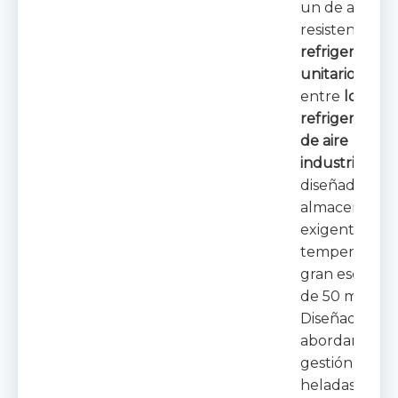
un de alta
resistencia
refrigerador
unitario
y líd
entre
los
refrigeradore
de aire
industriales
,
diseñado par
almacenamie
exigente a ba
temperatura 
gran escala (
de 50 m³).
Diseñado par
abordar la
gestión de
heladas, la