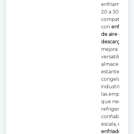
enfriamiento
20 a 300 kW, 
compatibilida
con
enfriador
de aire de
descarga dob
mejora su
versatilidad p
almacenes d
estantes altos
congeladore
industriales. 
las empresas
que necesita
refrigeración
confiable a g
escala, este
enfriador