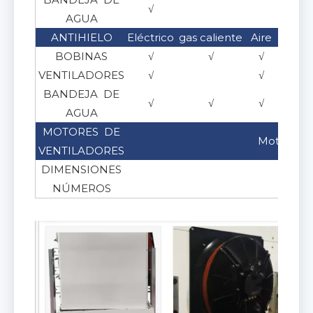
√
√
AGUA
ANTIHIELO
Eléctrico
gas caliente
Aire
Glico
BOBINAS
√
√
√
√
VENTILADORES
√
√
BANDEJA DE
√
√
√
√
AGUA
MOTORES DE
Motores d
VENTILADORES
DIMENSIONES
600,
NÚMEROS