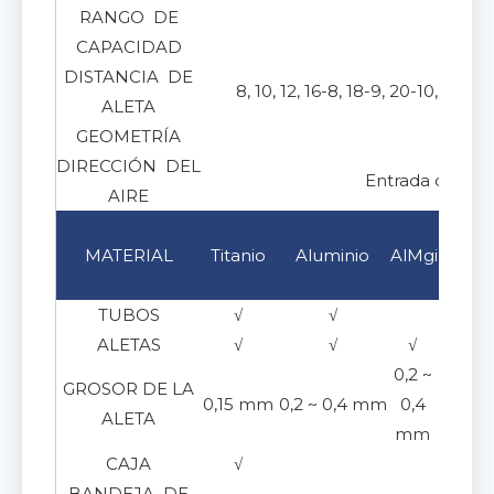
RANGO DE
20 ~
CAPACIDAD
DISTANCIA DE
8, 10, 12, 16-8, 18-9, 20-10, 24-
ALETA
GEOMETRÍA
DIRECCIÓN DEL
Entrada de aire 
AIRE
Acer
MATERIAL
Titanio
Aluminio
AlMg
inoxid
304/3
TUBOS
√
√
√
ALETAS
√
√
√
√
0,2 ~
GROSOR DE LA
0,15~0
0,15 mm
0,2 ~ 0,4 mm
0,4
ALETA
m
mm
CAJA
√
√
BANDEJA DE