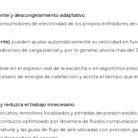
igente y descongelamiento adaptativo.
onsumidores de electricidad de los propios enfriadores de ai
ente)
pueden ajustar automáticamente su velocidad en funci
diciones de carga parcial y, por lo general, ahorra más de
dose en el espesor real de la escarcha o en algoritmos pre
ecesario de energía de calefacción y acorta el tiempo que e
 y reduzca el trabajo innecesario.
ircuitos, remolinos localizados y pérdidas de presión estáti
de conducto optimizado por dinámica de fluidos computaciona
tura) y las guías de flujo de aire ubicadas con precisión ga
el desperdicio de energía.