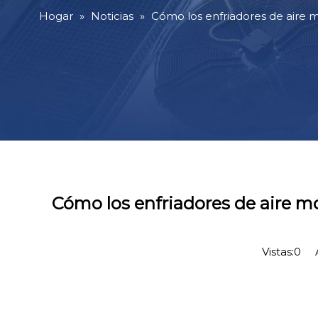
Hogar
»
Noticias
»
Cómo los enfriadores de aire 
Cómo los enfriadores de aire mo
Vistas:
0
Au