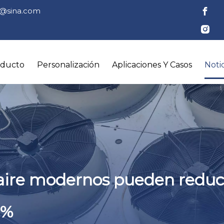
tl@sina.com
oducto
Personalización
Aplicaciones Y Casos
Notic
aire modernos pueden reduci
0%