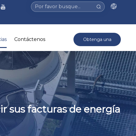
ias
Contáctenos
Obtenga una
cotización >
r sus facturas de energía