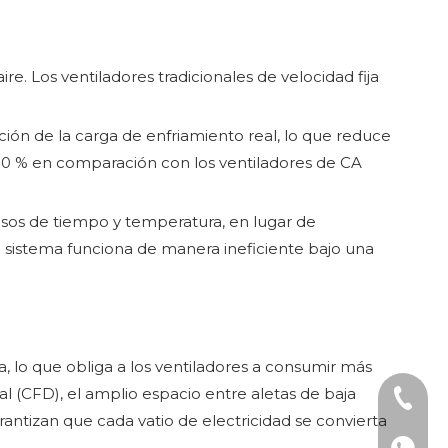
re. Los ventiladores tradicionales de velocidad fija
ón de la carga de enfriamiento real, lo que reduce
l 30 % en comparación con los ventiladores de CA
cisos de tiempo y temperatura, en lugar de
l sistema funciona de manera ineficiente bajo una
ca, lo que obliga a los ventiladores a consumir más
l (CFD), el amplio espacio entre aletas de baja
Teléfon
rantizan que cada vatio de electricidad se convierta