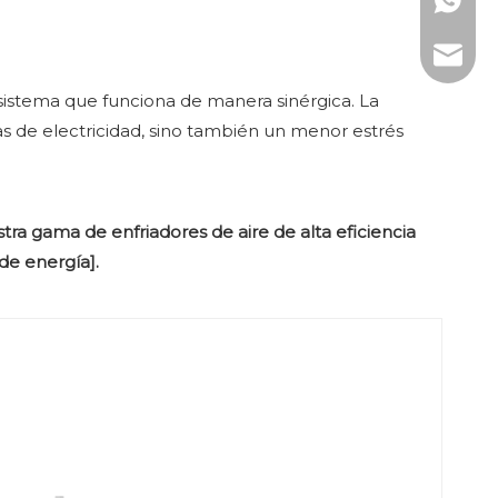
WhatsAp
Correo 
sistema que funciona de manera sinérgica. La
ras de electricidad, sino también un menor estrés
tra gama de enfriadores de aire de alta eficiencia
de energía].