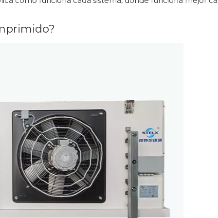
Explica cómo funciona cada sistema, dónde funciona mejor c
omprimido?