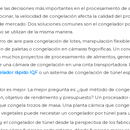
 las decisiones más importantes en el procesamiento de al
cinar, la velocidad de congelación afecta la calidad del produ
inal de mercado. Dos soluciones comunes son el congelador p
o se utilizan de la misma manera.
rro de aire para congelación de lotes, manipulación flexibl
ón de paletas o congelación en cámaras frigoríficas. Un co
en muchos proyectos de procesamiento de alimentos, gener
e una cámara de congelación en una cinta transportadora
lador rápido IQF
o un sistema de congelación de túnel esp
r es mejor. La mejor pregunta es: ¿qué método de congelac
ción, objetivo de rendimiento y presupuesto? Un procesad
 que congela trozos de masa. Una planta cárnica que conge
 vegetales puede necesitar un congelador por túnel para 
 y el congelador de túnel desde la perspectiva de los fab