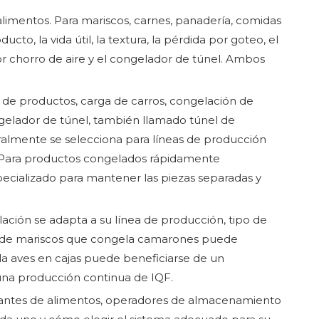
imentos. Para mariscos, carnes, panadería, comidas
cto, la vida útil, la textura, la pérdida por goteo, el
or chorro de aire y el congelador de túnel. Ambos
e de productos, carga de carros, congelación de
ngelador de túnel, también llamado túnel de
almente se selecciona para líneas de producción
. Para productos congelados rápidamente
ecializado para mantener las piezas separadas y
ión se adapta a su línea de producción, tipo de
or de mariscos que congela camarones puede
la aves en cajas puede beneficiarse de un
una producción continua de IQF.
ricantes de alimentos, operadores de almacenamiento