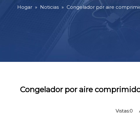
Hogar
»
Noticias
»
Congelador por aire comprimid
Congelador por aire comprimido
Vistas:
0
Au