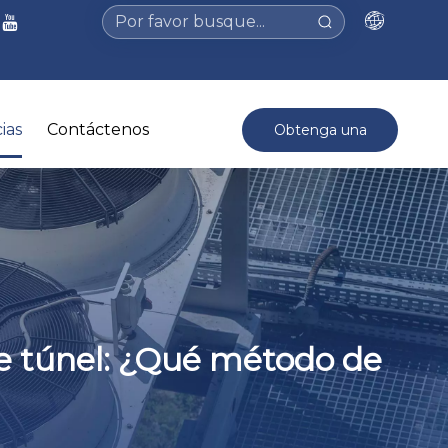
ias
Contáctenos
Obtenga una
cotización >
e túnel: ¿Qué método de