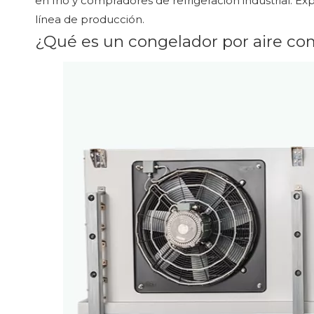
en frío y compradores de refrigeración industrial. 
línea de producción.
¿Qué es un congelador por aire c