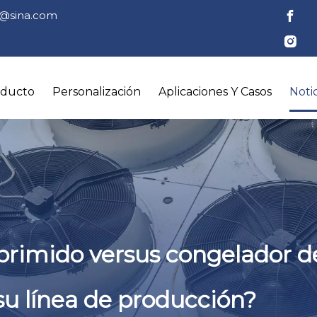
tl@sina.com
oducto
Personalización
Aplicaciones Y Casos
Notic
primido versus congelador d
su línea de producción?