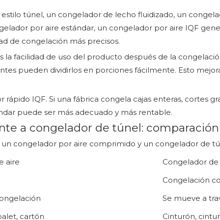
stilo túnel, un congelador de lecho fluidizado, un congel
elador por aire estándar, un congelador por aire IQF gen
dad de congelación más precisos.
s la facilidad de uso del producto después de la congelación
entes pueden dividirlos en porciones fácilmente. Esto mejor
 rápido IQF. Si una fábrica congela cajas enteras, cortes 
tándar puede ser más adecuado y más rentable.
nte a congelador de túnel: comparación
re un congelador por aire comprimido y un congelador de tú
e aire
Congelador de 
Congelación co
congelación
Se mueve a tra
palet, cartón
Cinturón, cintu