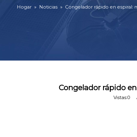
Hogar
»
Noticias
»
Congelador rápido en espiral: 
Congelador rápido en 
Vistas:
0
Au