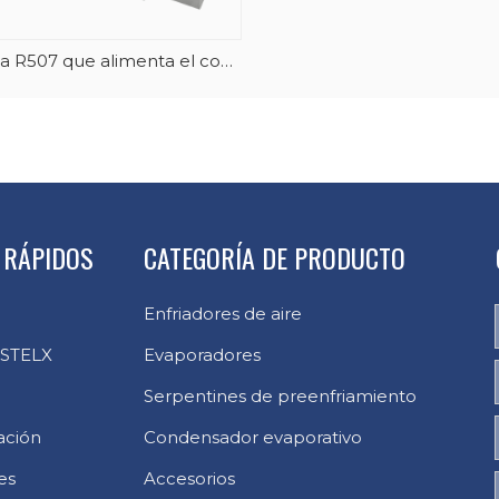
Bomba R507 que alimenta el congelador rápido industrial del espiral de los cambiadores de calor del evaporador del congelador
 RÁPIDOS
CATEGORÍA DE PRODUCTO
Enfriadores de aire
 STELX
Evaporadores
Serpentines de preenfriamiento
ación
Condensador evaporativo
es
Accesorios