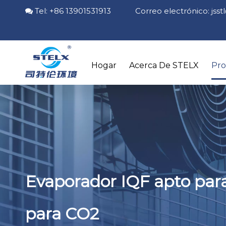
Tel: +86 13901531913 Correo electrónico:
jss

Hogar
Acerca De STELX
Pr
Evaporador IQF apto para
para CO2