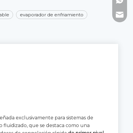
WhatsAp
able
evaporador de enfriamiento
Correo 
iseñada exclusivamente para sistemas de
ho fluidizado, que se destaca como una