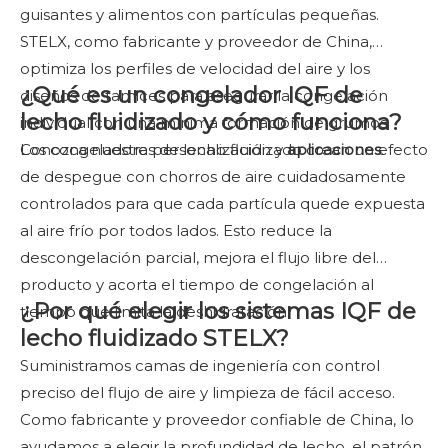
guisantes y alimentos con partículas pequeñas.
STELX, como fabricante y proveedor de China,
optimiza los perfiles de velocidad del aire y los
¿Qué es un congelador IQF de
diseños de tamices para asegurar la congelación
lecho fluidizado y cómo funciona?
individual con una mínima formación de grumos.
Conozca nuestra personalización y
Los congeladores de lecho fluidizado crean un efecto
aplicaciones
.
de despegue con chorros de aire cuidadosamente
controlados para que cada partícula quede expuesta
al aire frío por todos lados. Esto reduce la
descongelación parcial, mejora el flujo libre del
producto y acorta el tiempo de congelación al
¿Por qué elegir los sistemas IQF de
tiempo que limita la deshidratación.
lecho fluidizado STELX?
Suministramos camas de ingeniería con control
preciso del flujo de aire y limpieza de fácil acceso.
Como fabricante y proveedor confiable de China, lo
ayudamos a elegir la profundidad de lecho, el patrón