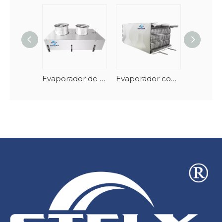
Evaporador de túnel de mariscos en espiral vertical con descongelación automática
Evaporador congelador en espiral apilable de acero inoxidable y AlMg