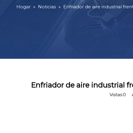
Hogar
»
Noticias
»
Enfriador de aire industrial f
Enfriador de aire industrial
Vistas:
0
Au