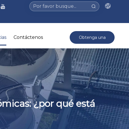
ias
Contáctenos
Obtenga una
cotización >
nómicas: ¿por qué está