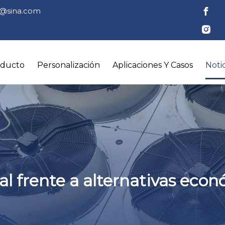
tl@sina.com
oducto
Personalización
Aplicaciones Y Casos
Notic
ial frente a alternativas eco