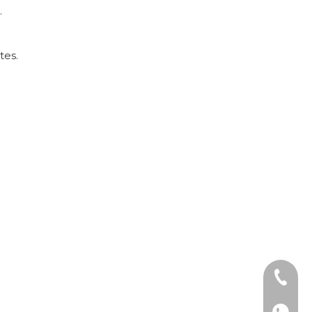
.
tes.
Teléfon