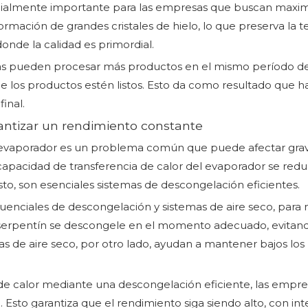
almente importante para las empresas que buscan maximizar
mación de grandes cristales de hielo, lo que preserva la t
donde la calidad es primordial.
sas pueden procesar más productos en el mismo período de
 los productos estén listos. Esto da como resultado que h
inal.
antizar un rendimiento constante
 evaporador es un problema común que puede afectar grave
capacidad de transferencia de calor del evaporador se red
to, son esenciales sistemas de descongelación eficientes.
enciales de descongelación y sistemas de aire seco, para 
 serpentín se descongele en el momento adecuado, evitan
s de aire seco, por otro lado, ayudan a mantener bajos lo
de calor mediante una descongelación eficiente, las emp
Esto garantiza que el rendimiento siga siendo alto, con i