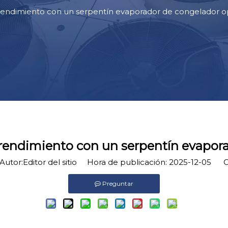
 rendimiento con un serpentín evaporador de congelador o
 rendimiento con un serpentín evapor
tor:Editor del sitio Hora de publicación: 2025-12-05 O
Preguntar