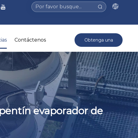
ias
Contáctenos
Obtenga una
cotización >
rpentín evaporador de