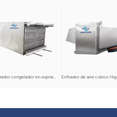
Evaporador congelador en espiral apilable de acero inoxidable y AlMg