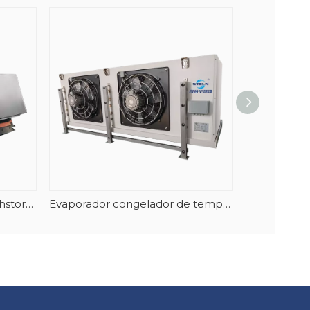
Enfriador de aire cúbico Highstore multifunción de flujo de aire vertical de carcasa 304 de alta calidad
Evaporador congelador de temperatura ultrabaja de alta eficiencia para atún