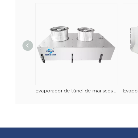
Evaporador de túnel de mariscos en espiral vertical con descongelación automática