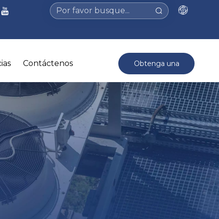
ias
Contáctenos
Obtenga una
cotización >