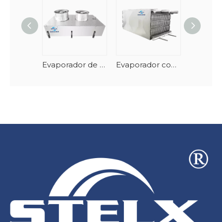
Evaporador de túnel de mariscos en espiral vertical con descongelación automática
Evaporador congelador en espiral apilable de acero inoxidable y AlMg