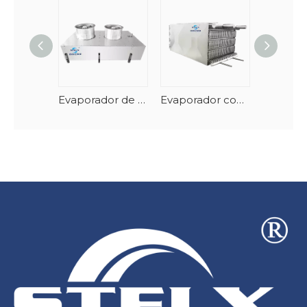
Evaporador de túnel de mariscos en espiral vertical con descongelación automática
Evaporador congelador en espiral apilable de acero inoxidable y AlMg