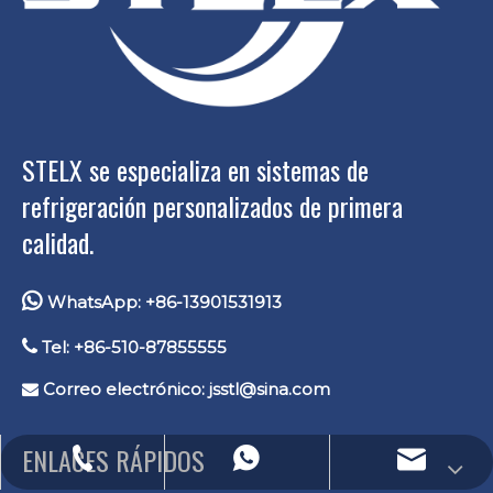
STELX se especializa en sistemas de
refrigeración personalizados de primera
calidad.

WhatsApp: +86-13901531913

Tel: +86-510-87855555
Correo electrónico:
jsstl@sina.com

ENLACES RÁPIDOS
Correo electrónico: lucas.xu@stelxtech.com
WhatsApp: +86-13901531913
Teléfono: +86-13901531913