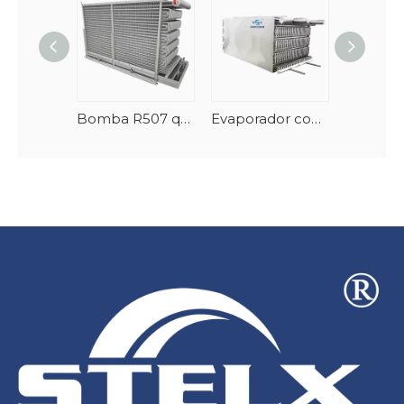
Bomba R507 que alimenta el congelador rápido industrial del espiral de los cambiadores de calor del evaporador del congelador
Evaporador congelador en espiral apilable de acero inoxidable y AlMg