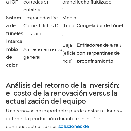
a IQF
cortadas en
granel
lecho fluidizado
cubitos
)
Sistem
Empanadas De
Medio
a de
Carne, Filetes De
(lineal
Congelador de túnel
túneles
Pescado
)
Interca
Baja
Enfriadores de aire
&
mbio
Almacenamiento
(eficie
con serpentines de
de
general
ncia)
preenfriamiento
calor
Análisis del retorno de la inversión:
el costo de la renovación versus la
actualización del equipo
Una renovación importante puede costar millones y
detener la producción durante meses. Por el
contrario, actualizar sus
soluciones de