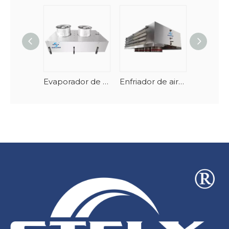
Evaporador de túnel de mariscos en espiral vertical con descongelación automática
Enfriador de aire de descarga doble con tiro descendente montado en el techo