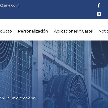
tl@sina.com
oducto
Personalización
Aplicaciones Y Casos
Notic
álvula unidireccional