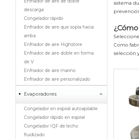
Enfriador de aire de doble
sistema du
descarga
prevención 
Congelador rápido
¿Cómo e
Enfriador de aire que sopla hacia
arriba
Seleccione 
Enfriador de aire Highstore
Como fabri
Enfriador de aire doble en forma
selección y
de V
Enfriador de aire marino
Enfriador de aire personalizado
Evaporadores
Congelador en espiral autoapilable
Congelador rápido en espiral
Congelador IQF de lecho
fluidizado