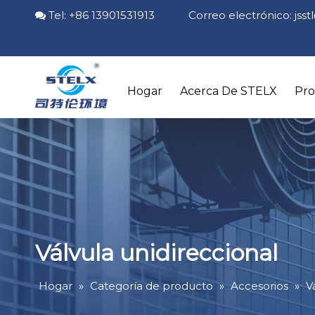
Tel: +86 13901531913 Correo electrónico:
jss

Hogar
Acerca De STELX
Pr
Válvula unidireccional
Hogar
»
Categoría de producto
»
Accesorios
»
V