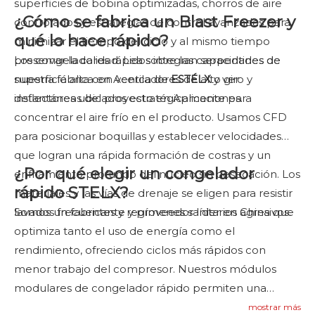
superficies de bobina optimizadas, chorros de aire
¿Cómo se fabrica un Blast Freezer y
controlados y estrategias de control avanzadas para
qué lo hace rápido?
minimizar el tiempo del ciclo y al mismo tiempo
preservar la calidad. Lea sobre las capacidades de
Los congeladores rápidos integran serpentines de
nuestra fábrica en Acerca de
superficie alta con ventiladores de alto giro y
ESTÉLX
y ver
instantáneas del proyecto en Aplicaciones.
deflectores ubicados estratégicamente para
concentrar el aire frío en el producto. Usamos CFD
para posicionar boquillas y establecer velocidades
que logran una rápida formación de costras y un
¿Por qué elegir un congelador
enfriamiento profundo del núcleo sin desecación. Los
rápido STELX?
materiales y las vías de drenaje se eligen para resistir
lavados frecuentes y regímenes sanitarios agresivos.
Somos un fabricante y proveedor líder en China que
optimiza tanto el uso de energía como el
rendimiento, ofreciendo ciclos más rápidos con
menor trabajo del compresor. Nuestros módulos
modulares de congelador rápido permiten una
expansión gradual de la capacidad y un
mostrar más