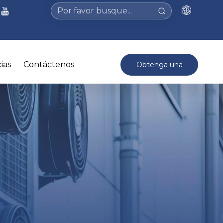
ias
Contáctenos
Obtenga una
cotización >