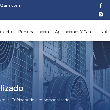
tl@sina.com
oducto
Personalización
Aplicaciones Y Casos
Notic
lizado
ire
»
Enfriador de aire personalizado