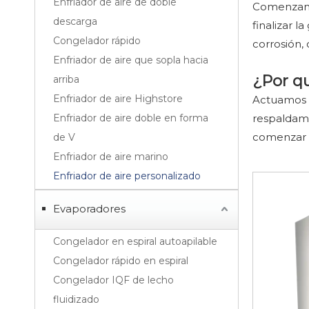
Enfriador de aire de doble
Comenzamos
descarga
finalizar l
Congelador rápido
corrosión,
Enfriador de aire que sopla hacia
¿Por q
arriba
Enfriador de aire Highstore
Actuamos c
Enfriador de aire doble en forma
respaldamo
comenzar 
de V
Enfriador de aire marino
Enfriador de aire personalizado
Evaporadores
Congelador en espiral autoapilable
Congelador rápido en espiral
Congelador IQF de lecho
fluidizado