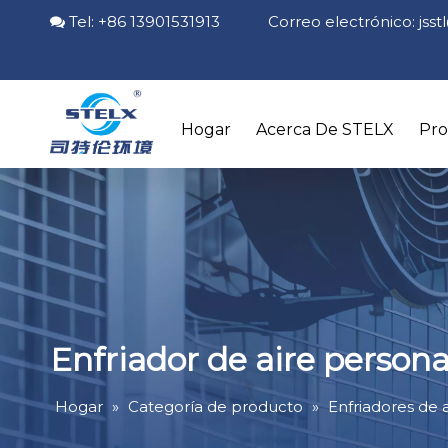
Tel: +86 13901531913 Correo electrónico:
jss

Hogar
Acerca De STELX
Pr
Enfriador de aire persona
Hogar
»
Categoría de producto
»
Enfriadores de a