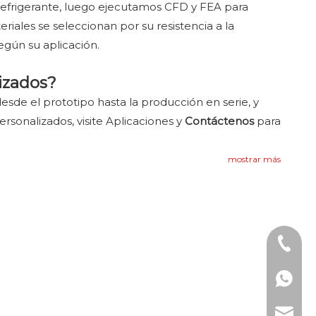
 refrigerante, luego ejecutamos CFD y FEA para
eriales se seleccionan por su resistencia a la
egún su aplicación.
izados?
sde el prototipo hasta la producción en serie, y
sonalizados, visite Aplicaciones y
Contáctenos
para
mostrar más
Teléfon
WhatsAp
Correo 