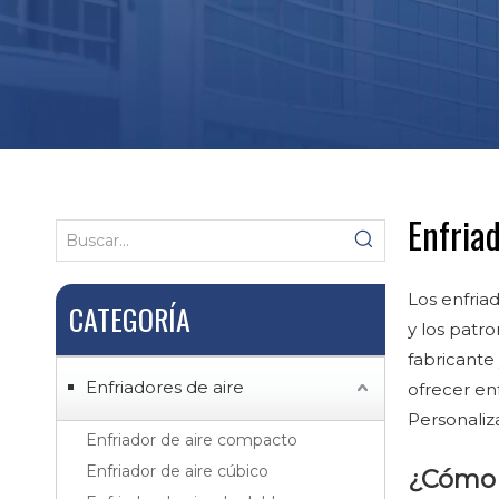
Enfriad
Los enfria
CATEGORÍA
y los patr
fabricante
Enfriadores de aire
ofrecer en
Personaliza
Enfriador de aire compacto
Enfriador de aire cúbico
¿Cómo s