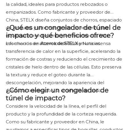
la calidad, ideales para productos rebozados o
empanizados. Como fabricante y proveedor de
China, STELX diseña conjuntos de chorros, espaciado
¿Qué es un congelador de túnel de
de boquillas y sistemas de aire de retorno para
impacto y qué beneficios ofrece?
equilibrar el rendimiento y el rendimiento. Más
información en
Los chorros de alta velocidad crean una intensa
Acerca de STELX
y Noticias.
transferencia de calor en la superficie, acelerando la
formación de costras y reduciendo el crecimiento de
cristales de hielo dentro de las células. Esto preserva
la textura y reduce el goteo durante la
descongelación, mejorando la apariencia del
¿Cómo elegir un congelador de
producto terminado y la retención de peso.
túnel de impacto?
Considere la velocidad de la línea, el perfil del
producto y la profundidad de la corteza requerida.
Como su fabricante y proveedor en China, le
ayudamos a especificar tipos de boquillas, conductos